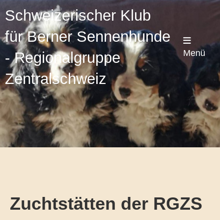
Schweizerischer Klub
für Berner Sennenhunde
Menü
- Regionalgruppe
Zentralschweiz
Zuchtstätten der RGZS