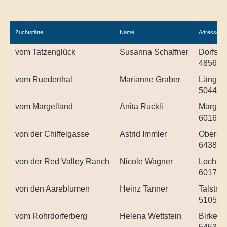
Zuchtstätte
Name
Adresse
vom Tatzenglück
Susanna Schaffner
Dorfstr
4856 Gl
vom Ruederthal
Marianne Graber
Längent
5044 S
vom Margelland
Anita Ruckli
Margel 
6016 He
von der Chiffelgasse
Astrid Immler
Obersc
6438 Ib
von der Red Valley Ranch
Nicole Wagner
Lochla
6017 R
von den Aareblumen
Heinz Tanner
Talstra
5105 Ve
vom Rohrdorferberg
Helena Wettstein
Birkenh